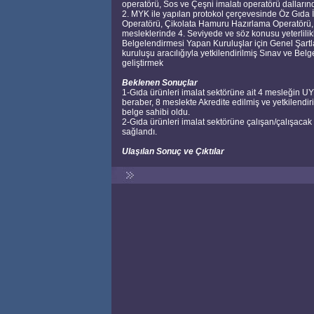
operatörü, Sos ve Çeşni imalatı operatörü dallarınd
2. MYK ile yapılan protokol çerçevesinde Öz Gıda İ
Operatörü, Çikolata Hamuru Hazırlama Operatörü, Ç
mesleklerinde 4. Seviyede ve söz konusu yeterlili
Belgelendirmesi Yapan Kuruluşlar için Genel Şart
kuruluşu aracılığıyla yetkilendirilmiş Sınav ve Bel
geliştirmek
Beklenen Sonuçlar
1-Gıda ürünleri imalat sektörüne ait 4 mesleğin UYS 
beraber, 8 meslekte Akredite edilmiş ve yetkilendiri
belge sahibi oldu.
2-Gıda ürünleri imalat sektörüne çalışan/çalışacak k
sağlandı.
Ulaşılan Sonuç ve Çıktılar