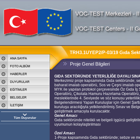
TRH3.1UYEP2/P-03/19 Gıda Sektör
Proje Genel Bilgileri
GIDA SEKTÖRÜNDE YETERLİLİĞE DAYALI SIN
Merkezimiz proje kapsamında Gıda sektöründe; seb
baharat imalatı operatörü, Sos ve Çeşni imalatı ope
MYK ile yapılan protokol çerçevesinde Öz Gıda İş S
Operatörü, Çikolata Hamuru Hazırlama Operatörü, Ç
mesleklerinde 4. Seviyede ve söz konusu yeterlili
Belgelendirmesi Yapan Kuruluşlar için Genel Şart
kuruluşu aracılığıyla yetkilendirilmiş Sınav ve Bel
geliştirmek amacıyla kurulacaktır.
Genel Amacı
Tüm Duyurular
Gıda sektöründe nitelikli ve belgeli işgücü geliştiri
uyumunun kolaylaştırılması
Özel Amacı
1-Proje kapsamında Gıda sektöründe; sebze ve meyv