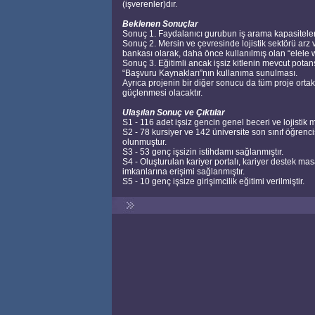
(işverenler)dır.
Beklenen Sonuçlar
Sonuç 1. Faydalanıcı gurubun iş arama kapasiteleri
Sonuç 2. Mersin ve çevresinde lojistik sektörü arz ve
bankası olarak, daha önce kullanılmış olan “elele we
Sonuç 3. Eğitimli ancak işsiz kitlenin mevcut potansi
“Başvuru Kaynakları”nın kullanıma sunulması.
Ayrıca projenin bir diğer sonucu da tüm proje ortakl
güçlenmesi olacaktır.
Ulaşılan Sonuç ve Çıktılar
S1 - 116 adet işsiz gencin genel beceri ve lojistik mes
S2 - 78 kursiyer ve 142 üniversite son sınıf öğren
olunmuştur.
S3 - 53 genç işsizin istihdamı sağlanmıştır.
S4 - Oluşturulan kariyer portalı, kariyer destek masa
imkanlarına erişimi sağlanmıştır.
S5 - 10 genç işsize girişimcilik eğitimi verilmiştir.