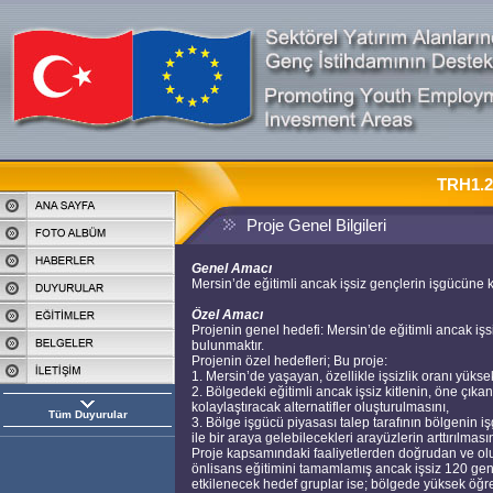
TRH1.2
Proje Genel Bilgileri
Genel Amacı
Mersin’de eğitimli ancak işsiz gençlerin işgücüne ka
Özel Amacı
Projenin genel hedefi: Mersin’de eğitimli ancak işsi
bulunmaktır.
Projenin özel hedefleri; Bu proje:
1. Mersin’de yaşayan, özellikle işsizlik oranı yüksek
2. Bölgedeki eğitimli ancak işsiz kitlenin, öne çıka
kolaylaştıracak alternatifler oluşturulmasını,
Tüm Duyurular
3. Bölge işgücü piyasası talep tarafının bölgenin işgü
ile bir araya gelebilecekleri arayüzlerin arttırılmas
Proje kapsamındaki faaliyetlerden doğrudan ve olu
önlisans eğitimini tamamlamış ancak işsiz 120 genç
etkilenecek hedef gruplar ise; bölgede yüksek öğreni