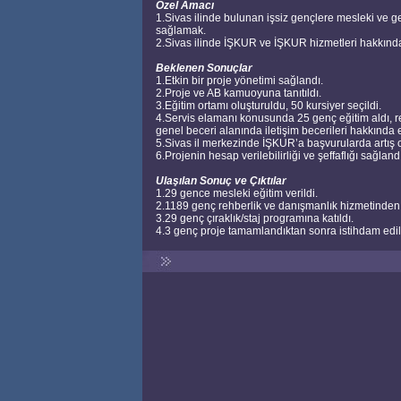
Özel Amacı
1.Sivas ilinde bulunan işsiz gençlere mesleki ve gene
sağlamak.
2.Sivas ilinde İŞKUR ve İŞKUR hizmetleri hakkında
Beklenen Sonuçlar
1.Etkin bir proje yönetimi sağlandı.
2.Proje ve AB kamuoyuna tanıtıldı.
3.Eğitim ortamı oluşturuldu, 50 kursiyer seçildi.
4.Servis elamanı konusunda 25 genç eğitim aldı, r
genel beceri alanında iletişim becerileri hakkında eğ
5.Sivas il merkezinde İŞKUR’a başvurularda artış 
6.Projenin hesap verilebilirliği ve şeffaflığı sağland
Ulaşılan Sonuç ve Çıktılar
1.29 gence mesleki eğitim verildi.
2.1189 genç rehberlik ve danışmanlık hizmetinden
3.29 genç çıraklık/staj programına katıldı.
4.3 genç proje tamamlandıktan sonra istihdam edil