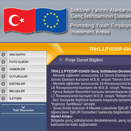
TRH1.2.PYEIS/P-03/4
Proje Genel Bilgileri
TRH1.2.PYEIS/P-03/420 Genç İstihdamın Destek
- Mesleki eğitimler sonucunda 13 Servis Elemanı k
Servis Elemanı kursiyeri M.E.B. onaylı "Servis Eleman
- Mesleki eğitimler sonucunda 18 Resepsiyonist ku
16 Resepsiyonist kursiyeri de M.E.B. onaylı "Resepsi
- Ayrıca İletişim Becerileri kursunu tamamlayarak 
17 Resepsiyonist kursiyeri M.E.B. onaylı "İletişim Ber
- İleri Seviyede İngilizce kursunu başarıyla tamam
"İngilizce Sertifikası" almıştır.
- Sivas İlinde bulunan 8 Meslek Lisesinde İŞKUR Tan
Tüm Duyurular
öğrencilere İŞKUR hizmetleri hakkında bilgilendirme
Genel Amacı
Bölgede genç istihdamının desteklenerek, genç işsi
kalmalarına katkı sağlamaktır.