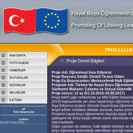
TRH3.1.LLLII
Proje Genel Bilgileri
Proje Adı: Öğrenmeyi İnşa Ediyoruz
Proje Başvuru Sahibi: Denizli Ticaret Odası
Proje Eş-Başvuranları: Merkezefendi Halk Eğiti
Program Adı: Türkiye’de Hayat Boyu Öğrenmeni
Sözleşme Makamı: Çalışma ve Sosyal Güvenlik Ba
Proje süresi: 12 ay (01.10.2016-30.09.2017)
Proje teklif çağrı rehberinde ve Milli Eğitim Baka
2018) kapsamında yer alan hayat boyu öğrenme stra
İnşa Ediyoruz projesi, ilimizde hayat boyu öğrenme
tespit edilen noktaları dikkate alınarak, kamu-özel s
Tüm Duyurular
Projenin hayat boyu öğrenmenin dışında kalan 40 iş
yaklaşımı ile ilimiz başta olmak üzere ülkemizde ve
Linkler
istenmektedir.
Denizli Ticaret Odası
Diğer yandan da odamız, halk eğitim merkezi ve üni
boyu öğrenme farkındalığı etkinlikleri işbirliği ha