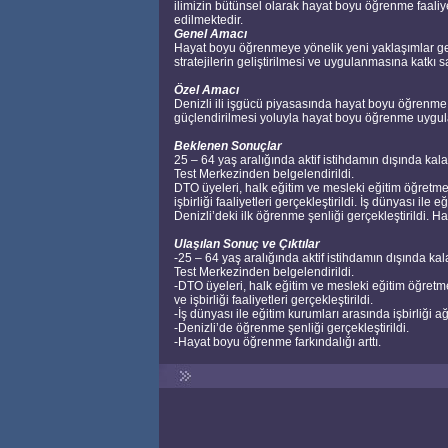
ilimizin bütünsel olarak hayat boyu öğrenme faaliye
edilmektedir.
Genel Amacı
Hayat boyu öğrenmeye yönelik yeni yaklaşımlar geliş
stratejilerin geliştirilmesi ve uygulanmasına katkı s
Özel Amacı
Denizli ili işgücü piyasasında hayat boyu öğrenme
güçlendirilmesi yoluyla hayat boyu öğrenme uygula
Beklenen Sonuçlar
25 – 64 yaş aralığında aktif istihdamın dışında kalan
Test Merkezinden belgelendirildi.
DTO üyeleri, halk eğitim ve mesleki eğitim öğretm
işbirliği faaliyetleri gerçekleştirildi. İş dünyası ile 
Denizli’deki ilk öğrenme şenliği gerçekleştirildi. H
Ulaşılan Sonuç ve Çıktılar
-25 – 64 yaş aralığında aktif istihdamın dışında kala
Test Merkezinden belgelendirildi.
-DTO üyeleri, halk eğitim ve mesleki eğitim öğret
ve işbirliği faaliyetleri gerçekleştirildi.
-İş dünyası ile eğitim kurumları arasında işbirliği ağ
-Denizli’de öğrenme şenliği gerçekleştirildi.
-Hayat boyu öğrenme farkındalığı arttı.