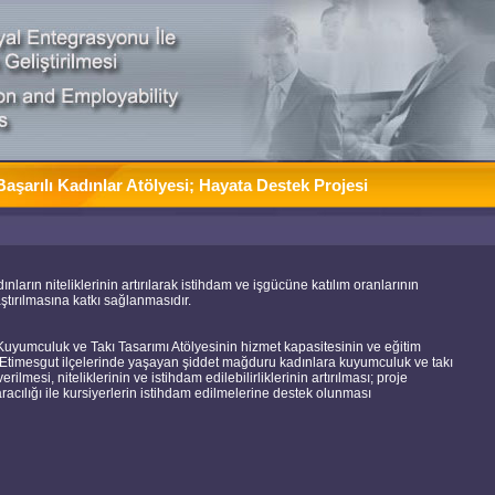
şarılı Kadınlar Atölyesi; Hayata Destek Projesi
arın niteliklerinin artırılarak istihdam ve işgücüne katılım oranlarının
aştırılmasına katkı sağlanmasıdır.
uyumculuk ve Takı Tasarımı Atölyesinin hizmet kapasitesinin ve eğitim
 ve Etimesgut ilçelerinde yaşayan şiddet mağduru kadınlara kuyumculuk ve takı
verilmesi, niteliklerinin ve istihdam edilebilirliklerinin artırılması; proje
acılığı ile kursiyerlerin istihdam edilmelerine destek olunması