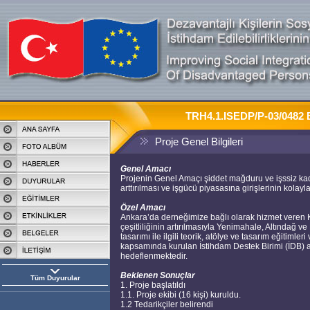
TRH4.1.ISEDP/P-03/0482 Ba
Proje Genel Bilgileri
Genel Amacı
Projenin Genel Amaçı şiddet mağduru ve işssiz kadınl
arttırılması ve işgücü piyasasına girişlerinin kolayl
Özel Amacı
Ankara’da derneğimize bağlı olarak hizmet veren K
çeşitliliğinin artırılmasıyla Yenimahale, Altındağ
tasarımı ile ilgili teorik, atölye ve tasarım eğitimleri 
kapsamında kurulan İstihdam Destek Birimi (İDB) ar
hedeflenmektedir.
Beklenen Sonuçlar
Tüm Duyurular
1. Proje başlatıldı
1.1. Proje ekibi (16 kişi) kuruldu.
1.2 Tedarikçiler belirendi