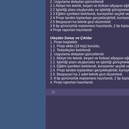
2. Uygulama detayları güncellendi
2.1 Atölye’nin teknik, beşeri ve fiziksel altyapısı eğit
2.2 İşbirliği planı oluşturuldu ve işbirliği görüşmeler
2.3 Eğitim içerikleri belirlendi, kursiyerler seçildi ve
2.4 Proje tanıtım toplantıarı gerçekleştirildi; kursi
2.5 Beypazarı’na teknik gezi düzenledi.
3 8 tip görünürlük malzemesi hazırlandı, 2 tip toplan
4 Proje raporları hazırlandı
Ulaşılan Sonuç ve Çıktılar
1. Proje başlatıldı.
1.1. Proje ekibi (16 kişi) kuruldu.
1.2. Tedarikçiler belirlendi.
2. Uygulama detayları güncellendi.
2.1. Atölye’nin teknik, beşeri ve fiziksel altyapısı eği
2.2. İşbirliği planı oluşturuldu ve işbirliği görüşmele
2.3. Eğitim içerikleri belirlendi, kursiyerler seçildi v
2.4. Proje tanıtım toplantıları gerçekleştirildi; kur
2.5. Beypazarı’na 2 adet teknik gezi düzenledi.
3. 8 tip görünürlük malzemesi hazırlandı, 2 tip topla
4. Proje raporları hazırlandı.