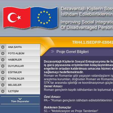
TRH4.1.ISEDP/P-03/0416
Proje Genel Bilgileri
Dezavantajlı Kişilerin Sosyal Entegrasyonu ile İst
iş gücü piyasasına erişimlerinin kolaylaştırılmas
engellerin ortadan kaldırılması amacına hizmet 
sağlamayı hedeflemektedir.
Roman ve Romanlar gibi yaşayan vatandaşların işgüc
araştırma kurumları, doğrudan Roman ve Romanlar 
STK’lar arasında işbirliği ve koordinasyonun güçlen
Genel Amacı
Roman gençlerin kayıtlı istihdamları ile toplumsal 
Özel Amacı
PA – "Roman gençlerin istihdam edilebilirliklerinin a
Tüm Duyurular
Beklenen Sonuçlar
S1 – "Mobilizasyon ve Proje Tanıtımları"