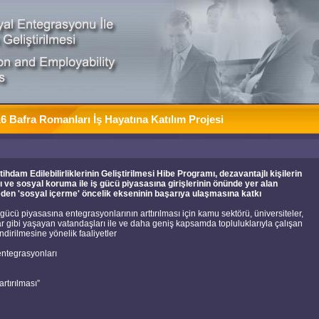
 Bafra Romanları İş Hayatına Katılım Projesi
ihdam Edilebilirliklerinin Geliştirilmesi Hibe Programı, dezavantajlı kişilerin
ı ve sosyal koruma ile iş gücü piyasasına girişlerinin önünde yer alan
eden 'sosyal içerme' öncelik ekseninin başarıya ulaşmasına katkı
ü piyasasına entegrasyonlarının arttırılması için kamu sektörü, üniversiteler,
gibi yaşayan vatandaşları ile ve daha geniş kapsamda topluluklarıyla çalışan
dirilmesine yönelik faaliyetler
entegrasyonları
rtırılması”