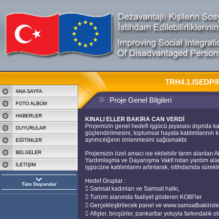
TRH4.1.ISEDP/P-
Proje Genel Bilgileri
KINALI ELLER BAKIRA CAN VERDİ
Projemizin genel hedefi işgücü piyasası dışında kal
güçlendirilmesini, toplumsal hayata katılımlarının ko
ayrımcılığının önlenmesini sağlamaktır.
Projemizin özel amacı ise ekilebilir tarım alanları
Yardımlaşma ve Dayanışma Vakfı’ndan yardım alan 
işgücüne katılımlarını artırılarak, istihdamda sürekl
Hedef Gruplar :
Tüm Duyurular
 Samsat kadınları ve Samsat halkı,
 Turizm alanında faaliyet gösteren KOBİ’ler
 Gerçekleştirilecek panel ve www.samsatbakirisle
 Afişler, broşürler, pankartlar yoluyla farkındalık