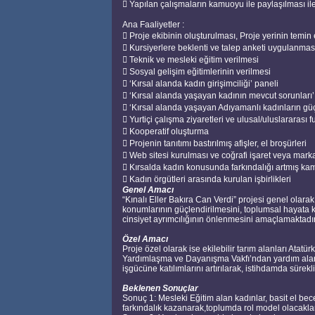
 Yapılan çalışmaların kamuoyu ile paylaşılması i
Ana Faaliyetler :
 Proje ekibinin oluşturulması, Proje yerinin temin 
 Kursiyerlere beklenti ve talep anketi uygulanmas
 Teknik ve mesleki eğitim verilmesi
 Sosyal gelişim eğitimlerinin verilmesi
 ‘Kırsal alanda kadın girişimciliği’ paneli
 ‘Kırsal alanda yaşayan kadının mevcut sorunları’
 ‘Kırsal alanda yaşayan Adıyamanlı kadınların güç
 Yurtiçi çalışma ziyaretleri ve ulusal/uluslararası fu
 Kooperatif oluşturma
 Projenin tanıtımı bastırılmış afişler, el broşürleri
 Web sitesi kurulması ve coğrafi işaret veya marka
 Kırsalda kadın konusunda farkındalığı artmış k
 Kadın örgütleri arasında kurulan işbirlikleri
Genel Amacı
“Kınalı Eller Bakıra Can Verdi” projesi genel olarak
konumlarının güçlendirilmesini, toplumsal hayata kat
cinsiyet ayrımcılığının önlenmesini amaçlamaktadır
Özel Amacı
Proje özel olarak ise ekilebilir tarım alanları Ata
Yardımlaşma ve Dayanışma Vakfı’ndan yardım alan 
işgücüne katılımlarını artırılarak, istihdamda sürek
Beklenen Sonuçlar
Sonuç 1: Mesleki Eğitim alan kadınlar, basit el becer
farkındalık kazanarak,toplumda rol model olacaklar