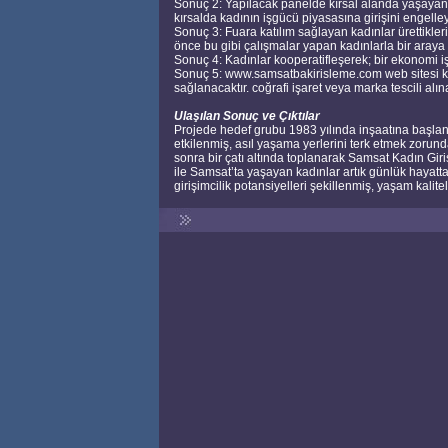
Sonuç 2: Yapılacak panelde kırsal alanda yaşayan ka
kırsalda kadının işgücü piyasasına girişini engelle
Sonuç 3: Fuara katılım sağlayan kadınlar ürettikleri 
önce bu gibi çalışmalar yapan kadınlarla bir araya g
Sonuç 4: Kadınlar kooperatifleşerek; bir ekonomi iş b
Sonuç 5: www.samsatbakirisleme.com web sitesi kur
sağlanacaktır. coğrafi işaret veya marka tescili alın
Ulaşılan Sonuç ve Çıktılar
Projede hedef grubu 1983 yılında inşaatına başlan
etkilenmiş, asıl yaşama yerlerini terk etmek zorund
sonra bir çatı altında toplanarak Samsat Kadın Giriş
ile Samsat’ta yaşayan kadınlar artık günlük hayatta
girişimcilik potansiyelleri şekillenmiş, yaşam kalitele