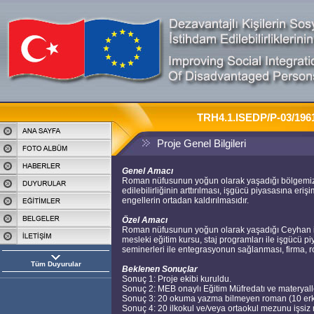
TRH4.1.ISEDP/P-03/1961 
Proje Genel Bilgileri
Genel Amacı
Roman nüfusunun yoğun olarak yaşadığı bölgemi
edilebilirliğinin arttırılması, işgücü piyasasına eri
engellerin ortadan kaldırılmasıdır.
Özel Amacı
Roman nüfusunun yoğun olarak yaşadığı Ceyhan i
mesleki eğitim kursu, staj programları ile işgücü pi
seminerleri ile entegrasyonun sağlanması, firma, rol v
Tüm Duyurular
Beklenen Sonuçlar
Sonuç 1: Proje ekibi kuruldu.
Sonuç 2: MEB onaylı Eğitim Müfredatı ve materyalle
Sonuç 3: 20 okuma yazma bilmeyen roman (10 erk
Sonuç 4: 20 ilkokul ve/veya ortaokul mezunu işsiz