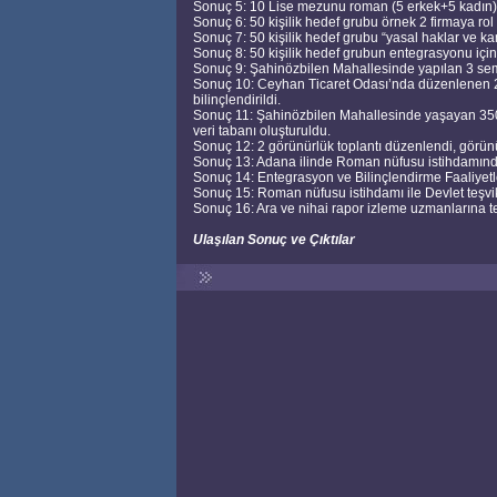
Sonuç 5: 10 Lise mezunu roman (5 erkek+5 kadın) 
Sonuç 6: 50 kişilik hedef grubu örnek 2 firmaya rol v
Sonuç 7: 50 kişilik hedef grubu “yasal haklar ve kam
Sonuç 8: 50 kişilik hedef grubun entegrasyonu için
Sonuç 9: Şahinözbilen Mahallesinde yapılan 3 semi
Sonuç 10: Ceyhan Ticaret Odası’nda düzenlenen 2 s
bilinçlendirildi.
Sonuç 11: Şahinözbilen Mahallesinde yaşayan 35
veri tabanı oluşturuldu.
Sonuç 12: 2 görünürlük toplantı düzenlendi, görünür
Sonuç 13: Adana ilinde Roman nüfusu istihdamında
Sonuç 14: Entegrasyon ve Bilinçlendirme Faaliyetl
Sonuç 15: Roman nüfusu istihdamı ile Devlet teşvi
Sonuç 16: Ara ve nihai rapor izleme uzmanlarına te
Ulaşılan Sonuç ve Çıktılar