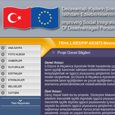
TRH4.1.ISEDP/P-03/1873 Mevsiml
Proje Genel Bilgileri
Genel Amacı
i) Düzce ili Akçakoca ilçesinde fındık hasadında ç
tarım işçiliği haricinde istihdam edilebilirliklerini 
kolaylaştırmak ve işgücü piyasasına girişlerinin ön
model oluşturmak; (ii) Düzce ili Akçakoca ilçesinde
mevsimlik tarım işçiliğinden ve çocuk işçiliğinden 
alanlarına yönlendirebilecek müdahalelerde bul
Özel Amacı
Genç Hayat Vakfı da bu projede, Sözleşme Makamı t
ailelerin mevsimlik işçilik dışındaki işgücü piyasas
mevsimlik işçilik dışında işgücü piyasasında iş bula
Tüm Duyurular
sayede bu ailelerin işgücü piyasasına girişlerinin
sağlamayı amaçlamaktadır. Ayrıca proje kapsamında yü
akademik, sosyal ve yaşam becerilerinin geliştiril