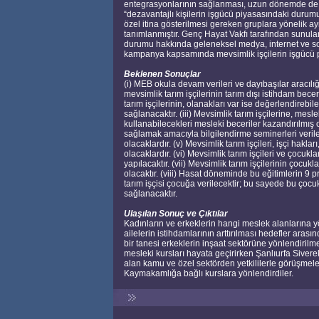
entegrasyonlarının sağlanması, uzun dönemde de ist
“dezavantajlı kişilerin işgücü piyasasındaki durumu 
özel itina gösterilmesi gereken gruplara yönelik ayr
tanımlanmıştır. Genç Hayat Vakfı tarafından sunulan
durumu hakkında geleneksel medya, internet ve so
kampanya kapsamında mevsimlik işçilerin işgücü pi
Beklenen Sonuçlar
(i) MEB okula devam verileri ve dayıbaşılar aracılığı 
mevsimlik tarım işçilerinin tarım dışı istihdam becer
tarım işçilerinin, olanakları var ise değerlendirebi
sağlanacaktır. (iii) Mevsimlik tarım işçilerine, mesl
kullanabilecekleri mesleki beceriler kazandırılmış ol
sağlamak amacıyla bilgilendirme seminerleri verilece
olacaklardır. (v) Mevsimlik tarım işçileri, işçi hakl
olacaklardır. (vi) Mevsimlik tarım işçileri ve çocuk
yapılacaktır. (vii) Mevsimlik tarım işçilerinin çocu
olacaktır. (viii) Hasat döneminde bu eğitimlerin 9
tarım işçisi çocuğa verilecektir; bu sayede bu çocu
sağlanacaktır.
Ulaşılan Sonuç ve Çıktılar
Kadınların ve erkeklerin hangi meslek alanlarına y
ailelerin istihdamlarının arttırılması hedefler aras
bir tanesi erkeklerin inşaat sektörüne yönlendirilm
mesleki kursları hayata geçirirken Şanlıurfa Sivere
alan kamu ve özel sektörden yetkililerle görüşmele
Kaymakamlığa bağlı kurslara yönlendirdiler.