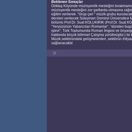
Beklenen Sonuçlar
Göktaş Köyünde müzisyenlik mesleğini bırakmamış 
müzisyenlik mesleğini zor şartlarda olmasına rağ
eğitim verilerek .”Grup çeri “ müzik grubu kurulacak
dersleri verilecek Süleyman Demirel Üniversitesi M
bölümü Prof.Dr. Suat KOLUKIRIK (Prof.Dr. Suat 
“Yeryüzünün Yabancıları Romanlar”, “dünden bugün
işlevi”, Türk Toplumunda Roman İmgesi ve önyargı
hakkında birçok bilimsel Çalışma yürütmüştür.) ile
Müzik sektöründeki gelişmelerden, sektörün ihtiyaç
sağlanacaktır.