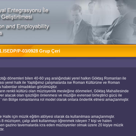
.ISEDP/P-03/0928 Grup Çeri
ptığı dönemleri bilen 40-60 yaş aralığındaki yerel halkın Göktaş Romanları ile
 arası yerel halk ile Yaptığımız çalışmalarda ise Roman Kültürüne ve Roman
da haberdar olmadıkları görülmüştür.
ların renkli kültürü olan müzisyenlik mesleğine dönmeleri, Göktaş Mahallesinde
 alacak olan işsizliğin önlenmesi ve müziğin evrensel birleştirici gücü ile
” ‘ nin Bölge romanlarına rol model olarak onlara önderlik etmesi amaçlanmıştır.
e Halkı için müzik eğitim atölyesi olarak da kullanılması amaçlanmıştır.
 müzisyen, çalgı aleti kullanmayı öğrenmek isteyen 7 kişi ve halen
men gazino tavernalarda icra eden müzisyenler olmak üzere 20 kişiye müzik
ır.