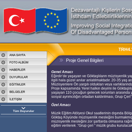
TRH4.1
Proje Genel Bilgileri
Genel Amacı
Eğirdir’de yaşayan ve Göktaşlıların müzisyenlik ya
ilgili hala güzel anılar anlatılmaktadır. 20-35 yaş
Müzisyenlere Ön yargılı oldukları veya varlıkların
Proje kapsamında Yerel halkın deyimi ile Göktaşlı
yaşayan 110 çocuğun gelecek sorunları arasında yer
sosyal ayrımcılığın ortadan kaldırılması, Grup Çeri
Özel Amacı
Tüm Duyurular
Müzik Eğitim Atölyesi Okul saatlerinin dışında Bölg
Göktaş Köyünde müzisyenlik mesleğini burmakmış 8
müzisyenlik mesleğini zor şartlarda olmasına rağ
eğitim verilerek .”Grup çeri “ müzik grubu kurulacakt