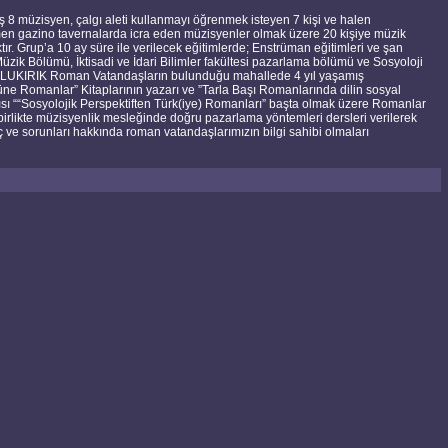
8 müzisyen, çalgı aleti kullanmayı öğrenmek isteyen 7 kişi ve halen
men gazino tavernalarda icra eden müzisyenler olmak üzere 20 kişiye müzik
tır. Grup’a 10 ay süre ile verilecek eğitimlerde; Enstrüman eğitimleri ve şan
üzik Bölümü, İktisadi ve İdari Bilimler fakültesi pazarlama bölümü ve Sosyoloji
KOLUKIRIK Roman Vatandaşların bulunduğu mahallede 4 yıl yaşamış
e Romanlar” Kitaplarının yazarı ve ”Tarla Başı Romanlarında dilin sosyal
sı ““Sosyolojik Perspektiften Türk(iye) Romanları” başta olmak üzere Romanlar
 birlikte müzisyenlik mesleğinde doğru pazarlama yöntemleri dersleri verilerek
 ve sorunları hakkında roman vatandaşlarımızın bilgi sahibi olmaları