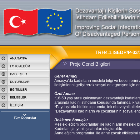
TRH4.1.ISEDP/P-03/
Proje Genel Bilgileri
Genel Amacı
Amasya'da kadınların mesleki bilgi ve becerilerini 
iletişimlerini geliştirerek sosyal entegrasyon için e
Özel Amacı
*18-50 yaş arası çalışmayan dezavantajlı kadınlara 
arasında kadın istihdamı konusunda farkındalık ya
*Paydaşlarla birlikte toplumda, tek ebeveynli ailel
*Dezavantajlı kadınların ve çocuklarının sosyal ent
Tüm Duyurular
Beklenen Sonuçlar
Mesleki eğitim programları ile kadınların mesleki bi
Kadınlar için yeni iş sahaları oluşturuldu.
Anne eğitim programları ile anne çocuk etkileşimi art