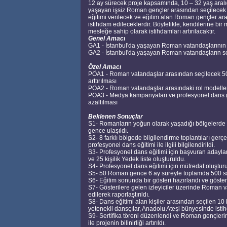
12 ay sürecek proje kapsamında, 10 – 32 yaş aral
yaşayan işsiz Roman gençler arasından seçilecek 
eğitimi verilecek ve eğitim alan Roman gençler ar
istihdam edileceklerdir. Böylelikle, kendilerine bi
mesleğe sahip olarak istihdamları artırılacaktır.
Genel Amacı
GA1 - İstanbul'da yaşayan Roman vatandaşlarının ist
GA2 - İstanbul'da yaşayan Roman vatandaşların s
Özel Amacı
PÖA1 - Roman vatandaşlar arasından seçilecek 50 ge
arttırılması
PÖA2 - Roman vatandaşlar arasındaki rol modelleri
PÖA3 - Medya kampanyaları ve profesyonel dans g
azaltılması
Beklenen Sonuçlar
S1- Romanların yoğun olarak yaşadığı bölgelerde 5 f
gence ulaşıldı.
S2- 8 farklı bölgede bilgilendirme toplantıları gerç
profesyonel dans eğitimi ile ilgili bilgilendirildi.
S3- Profesyonel dans eğitimi için başvuran adaylar 
ve 25 kişilik Yedek liste oluşturuldu.
S4- Profesyonel dans eğitimi için müfredat oluştur
S5- 50 Roman gence 6 ay süreyle toplamda 500 saat
S6- Eğitim sonunda bir gösteri hazırlandı ve gösteri
S7- Gösterilere gelen izleyiciler üzerinde Roman v
edilerek raporlaştırıldı.
S8- Dans eğitimi alan kişiler arasından seçilen 10 
yetenekli dansçılar, Anadolu Ateşi bünyesinde istih
S9- Sertifika töreni düzenlendi ve Roman gençlerin e
ile projenin bilinirliği artırıldı.