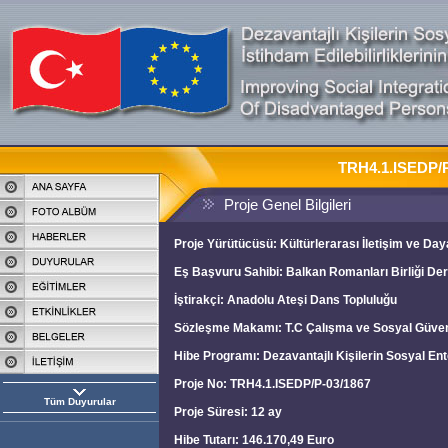
TRH4.1.ISEDP/P
Proje Genel Bilgileri
Proje Yürütücüsü: Kültürlerarası İletişim ve D
Eş Başvuru Sahibi: Balkan Romanları Birliği De
İştirakçi: Anadolu Ateşi Dans Topluluğu
Sözleşme Makamı: T.C Çalışma ve Sosyal Güvenlik
Hibe Programı: Dezavantajlı Kişilerin Sosyal Enteg
Proje No: TRH4.1.ISEDP/P-03/1867
Tüm Duyurular
Proje Süresi: 12 ay
Hibe Tutarı: 146.170,49 Euro