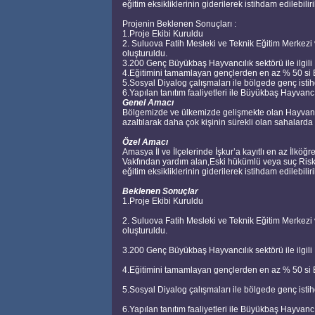
eğitim eksikliklerinin giderilerek istihdam edilebilir
Projenin Beklenen Sonuçları :
1.Proje Ekibi Kuruldu
2. Suluova Fatih Mesleki ve Teknik Eğitim Merkezi ve
oluşturuldu.
3.200 Genç Büyükbaş Hayvancılık sektörü ile ilgili 
4.Eğitimini tamamlayan gençlerden en az % 50 si 
5.Sosyal Diyalog çalışmaları ile bölgede genç ist
6.Yapılan tanıtım faaliyetleri ile Büyükbaş Hayvanc
Genel Amacı
Bölgemizde ve ülkemizde gelişmekte olan Hayvancıl
azaltılarak daha çok kişinin sürekli olan sahalarda
Özel Amacı
Amasya İl ve İlçelerinde İşkur’a kayıtlı en az İl
Vakfından yardım alan,Eski hükümlü veya suç Ris
eğitim eksikliklerinin giderilerek istihdam edilebilir
Beklenen Sonuçlar
1.Proje Ekibi Kuruldu
2. Suluova Fatih Mesleki ve Teknik Eğitim Merkezi ve
oluşturuldu.
3.200 Genç Büyükbaş Hayvancılık sektörü ile ilgili 
4.Eğitimini tamamlayan gençlerden en az % 50 si 
5.Sosyal Diyalog çalışmaları ile bölgede genç ist
6.Yapılan tanıtım faaliyetleri ile Büyükbaş Hayvanc