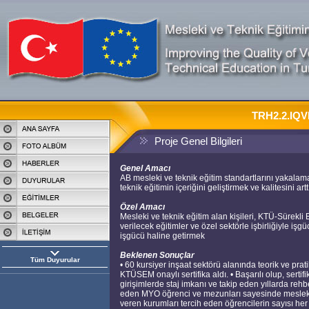
TRH2.2.IQVE
Proje Genel Bilgileri
Genel Amacı
AB mesleki ve teknik eğitim standartlarını yakalam
teknik eğitimin içeriğini geliştirmek ve kalitesini art
Özel Amacı
Mesleki ve teknik eğitim alan kişileri, KTÜ-Sürek
verilecek eğitimler ve özel sektörle işbirliğiyle işgü
işgücü haline getirmek
Beklenen Sonuçlar
Tüm Duyurular
• 60 kursiyer inşaat sektörü alanında teorik ve prati
KTÜSEM onaylı sertifika aldı. • Başarılı olup, serti
girişimlerde staj imkanı ve takip eden yıllarda rehb
eden MYO öğrenci ve mezunları sayesinde mesleki e
veren kurumları tercih eden öğrencilerin sayısı her