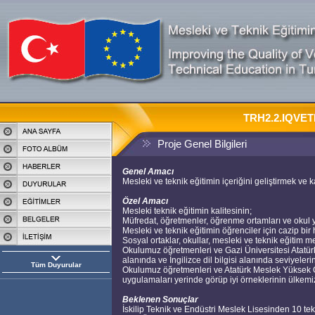
TRH2.2.IQVETII
Proje Genel Bilgileri
Genel Amacı
Mesleki ve teknik eğitimin içeriğini geliştirmek ve ka
Özel Amacı
Mesleki teknik eğitimin kalitesinin;
Müfredat, öğretmenler, öğrenme ortamları ve okul yö
Mesleki ve teknik eğitimin öğrenciler için cazip bir 
Sosyal ortaklar, okullar, mesleki ve teknik eğitim me
Okulumuz öğretmenleri ve Gazi Üniversitesi Atatü
alanında ve İngilizce dil bilgisi alanında seviyelerin
Tüm Duyurular
Okulumuz öğretmenleri ve Atatürk Meslek Yüksek O
uygulamaları yerinde görüp iyi örneklerinin ülkemi
Beklenen Sonuçlar
İskilip Teknik ve Endüstri Meslek Lisesinden 10 tekn