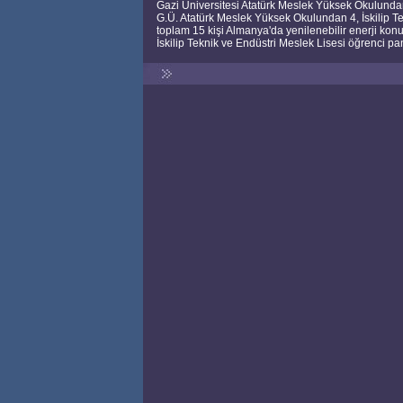
Gazi Üniversitesi Atatürk Meslek Yüksek Okulundan 4 
G.Ü. Atatürk Meslek Yüksek Okulundan 4, İskilip T
toplam 15 kişi Almanya'da yenilenebilir enerji ko
İskilip Teknik ve Endüstri Meslek Lisesi öğrenci 