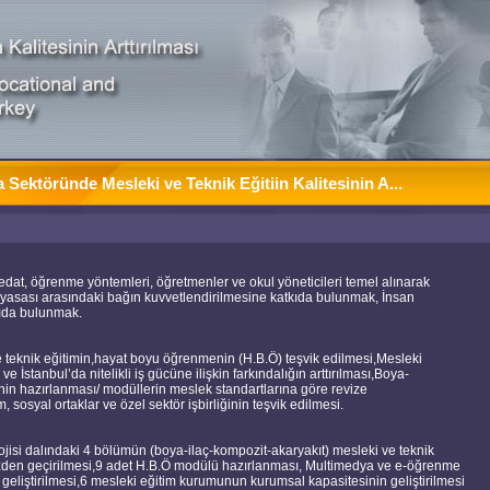
Sektöründe Mesleki ve Teknik Eğitiin Kalitesinin A...
fredat, öğrenme yöntemleri, öğretmenler ve okul yöneticileri temel alınarak
piyasası arasındaki bağın kuvvetlendirilmesine katkıda bulunmak, İnsan
tkıda bulunmak.
e teknik eğitimin,hayat boyu öğrenmenin (H.B.Ö) teşvik edilmesi,Mesleki
e İstanbul’da nitelikli iş gücüne ilişkin farkındalığın arttırılması,Boya-
nin hazırlanması/ modüllerin meslek standartlarına göre revize
um, sosyal ortaklar ve özel sektör işbirliğinin teşvik edilmesi.
jisi dalındaki 4 bölümün (boya-ilaç-kompozit-akaryakıt) mesleki ve teknik
özden geçirilmesi,9 adet H.B.Ö modülü hazırlanması, Multimedya ve e-öğrenme
 geliştirilmesi,6 mesleki eğitim kurumunun kurumsal kapasitesinin geliştirilmesi