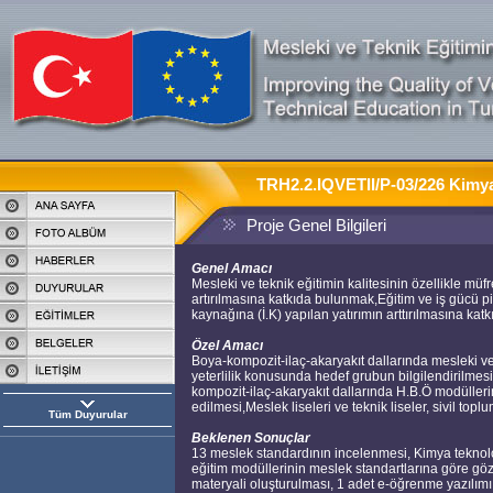
TRH2.2.IQVETII/P-03/226 Kimya 
Proje Genel Bilgileri
Genel Amacı
Mesleki ve teknik eğitimin kalitesinin özellikle mü
artırılmasına katkıda bulunmak,Eğitim ve iş gücü 
kaynağına (İ.K) yapılan yatırımın arttırılmasına ka
Özel Amacı
Boya-kompozit-ilaç-akaryakıt dallarında mesleki v
yeterlilik konusunda hedef grubun bilgilendirilmesi v
kompozit-ilaç-akaryakıt dallarında H.B.Ö modülleri
edilmesi,Meslek liseleri ve teknik liseler, sivil topl
Tüm Duyurular
Beklenen Sonuçlar
13 meslek standardının incelenmesi, Kimya teknolo
eğitim modüllerinin meslek standartlarına göre g
materyali oluşturulması, 1 adet e-öğrenme yazılımı