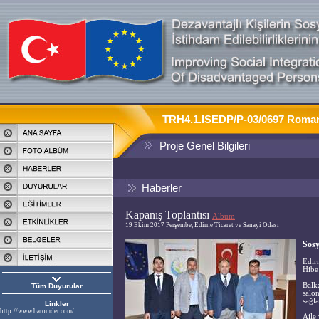
TRH4.1.ISEDP/P-03/0697 Roman F
Proje Genel Bilgileri
Haberler
Kapanış Toplantısı
Albüm
19 Ekim 2017 Perşembe, Edirne Ticaret ve Sanayi Odası
Sosy
Edirn
Hibe
Balk
Tüm Duyurular
salo
sağla
Linkler
http://www.baromder.com/
Aile 