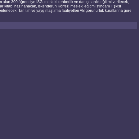
tim alan 300 öğrenciye İSG, mesleki rehberlik ve danışmanlık eğitimi verilecek,
 kitabı hazırlanacak, İskenderun Körfezi mesleki eğitim istihdam ilişkisi
lenecek, Tanıtım ve yaygınlaştırma faaliyetleri AB görünürlük kurallarına göre