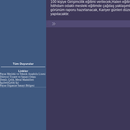
100 kişiye Girişimcilik eğitimi verilecek,Halen eği
İstihdam odaklı mesleki eğitimde çağdaş yaklaşımlar
görünüm raporu hazırlanacak, Kariyer günleri düzen
yapılacaktır.
Tüm Duyurular
Linkler
Payas Mesleki ve Teknik Anadolu Lisesi
Dörtyol Ticaret ve Sanayi Odası
Demir, Çelik, Metal Mamülleri
İşçileri(Çelik-İş)
Payas Organize Sanayi Bölgesi
Proje Asistanı Duyurusu
22.08.2016-30.08.2016 tarihinde
okul müdürlüğümüzce proje asistanı
alım duyurusu yayınlanmıştır.