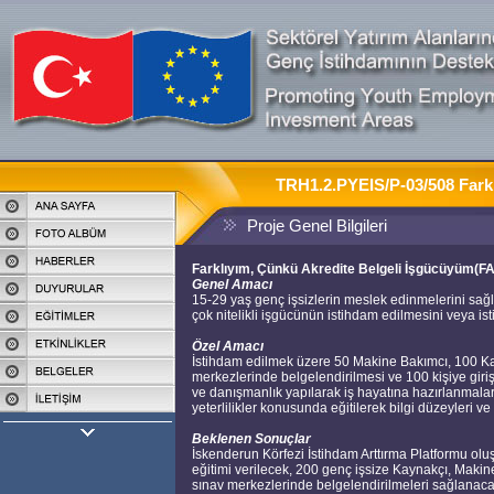
TRH1.2.PYEIS/P-03/508 Fark
Proje Genel Bilgileri
Farklıyım, Çünkü Akredite Belgeli İşgücüyüm(F
Genel Amacı
15-29 yaş genç işsizlerin meslek edinmelerini sağ
çok nitelikli işgücünün istihdam edilmesini veya i
Özel Amacı
İstihdam edilmek üzere 50 Makine Bakımcı, 100 Ka
merkezlerinde belgelendirilmesi ve 100 kişiye girişi
ve danışmanlık yapılarak iş hayatına hazırlanmaları
yeterlilikler konusunda eğitilerek bilgi düzeyleri ve f
Beklenen Sonuçlar
İskenderun Körfezi İstihdam Arttırma Platformu olu
eğitimi verilecek, 200 genç işsize Kaynakçı, Makin
sınav merkezlerinde belgelendirilmeleri sağlanaca