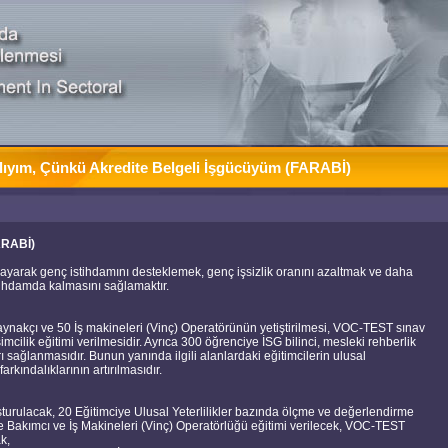
lıyım, Çünkü Akredite Belgeli İşgücüyüm (FARABİ)
ARABİ)
layarak genç istihdamını desteklemek, genç işsizlik oranını azaltmak ve daha
stihdamda kalmasını sağlamaktır.
ynakçı ve 50 İş makineleri (Vinç) Operatörünün yetiştirilmesi, VOC-TEST sınav
mcilik eğitimi verilmesidir. Ayrıca 300 öğrenciye İSG bilinci, mesleki rehberlik
 sağlanmasıdır. Bunun yanında ilgili alanlardaki eğitimcilerin ulusal
arkındalıklarının artırılmasıdır.
şturulacak, 20 Eğitimciye Ulusal Yeterlilikler bazında ölçme ve değerlendirme
e Bakımcı ve İş Makineleri (Vinç) Operatörlüğü eğitimi verilecek, VOC-TEST
k,