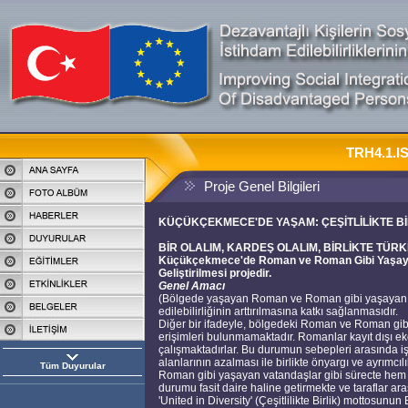
TRH4.1.IS
Proje Genel Bilgileri
KÜÇÜKÇEKMECE'DE YAŞAM: ÇEŞİTLİLİKTE Bİ
BİR OLALIM, KARDEŞ OLALIM, BİRLİKTE TÜRK
Küçükçekmece'de Roman ve Roman Gibi Yaşayan V
Geliştirilmesi projedir.
Genel Amacı
(Bölgede yaşayan Roman ve Roman gibi yaşayan va
edilebilirliğinin arttırılmasına katkı sağlanmasıdır.
Diğer bir ifadeyle, bölgedeki Roman ve Roman gibi
erişimleri bulunmamaktadır. Romanlar kayıt dışı eko
çalışmaktadırlar. Bu durumun sebepleri arasında i
alanlarının azalması ile birlikte önyargı ve ayrımc
Tüm Duyurular
Roman gibi yaşayan vatandaşlar gibi sürecte hem
durumu fasit daire haline getirmekte ve taraflar ar
'United in Diversity' (Çeşitlilikte Birlik) mottosunu