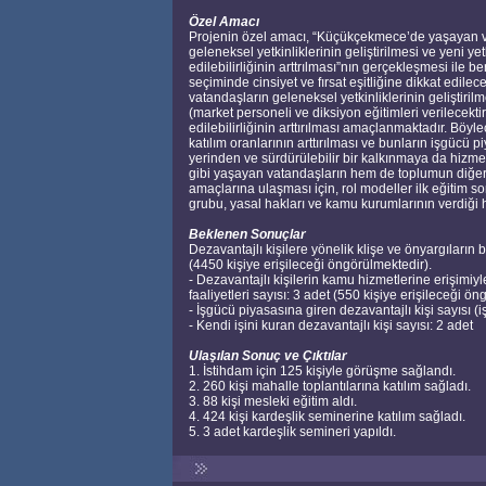
Özel Amacı
Projenin özel amacı, “Küçükçekmece’de yaşayan 
geleneksel yetkinliklerinin geliştirilmesi ve yeni y
edilebilirliğinin arttrılması”nın gerçekleşmesi i
seçiminde cinsiyet ve fırsat eşitliğine dikkat edi
vatandaşların geleneksel yetkinliklerinin geliştirilm
(market personeli ve diksiyon eğitimleri verilecekt
edilebilirliğinin arttırılması amaçlanmaktadır. Böyl
katılım oranlarının arttırılması ve bunların işgücü
yerinden ve sürdürülebilir bir kalkınmaya da hiz
gibi yaşayan vatandaşların hem de toplumun diğer k
amaçlarına ulaşması için, rol modeller ilk eğitim so
grubu, yasal hakları ve kamu kurumlarının verdiği 
Beklenen Sonuçlar
Dezavantajlı kişilere yönelik klişe ve önyargıların b
(4450 kişiye erişileceği öngörülmektedir).
- Dezavantajlı kişilerin kamu hizmetlerine erişimiyle 
faaliyetleri sayısı: 3 adet (550 kişiye erişileceği ön
- İşgücü piyasasına giren dezavantajlı kişi sayısı (i
- Kendi işini kuran dezavantajlı kişi sayısı: 2 adet
Ulaşılan Sonuç ve Çıktılar
1. İstihdam için 125 kişiyle görüşme sağlandı.
2. 260 kişi mahalle toplantılarına katılım sağladı.
3. 88 kişi mesleki eğitim aldı.
4. 424 kişi kardeşlik seminerine katılım sağladı.
5. 3 adet kardeşlik semineri yapıldı.