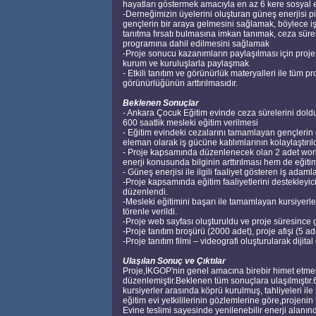
hayatları göstermek amacıyla en az 6 kere sosyal 
-Derneğimizin üyelerini oluşturan güneş enerjisi 
gençlerin bir araya gelmesini sağlamak, böylece iş
tanıtma fırsatı bulmasına imkan tanımak, ceza süre
programına dahil edilmesini sağlamak
-Proje sonucu kazanımların paylaşılması için proje 
kurum ve kuruluşlarla paylaşmak
- Etkili tanıtım ve görünürlük materyalleri ile tüm
görünürlüğünün arttırılmasıdır.
Beklenen Sonuçlar
- Ankara Çocuk Eğitim evinde ceza sürelerini dold
600 saatlik mesleki eğitim verilmesi
- Eğitim evindeki cezalarını tamamlayan gençlerin 
eleman olarak iş gücüne katılımlarının kolaylaştırıld
- Proje kapsamında düzenlenecek olan 2 adet worksh
enerji konusunda bilginin arttırılması hem de eğiti
- Güneş enerjisi ile ilgili faaliyet gösteren iş adam
-Proje kapsamında eğitim faaliyetlerini destekleyic
düzenlendi.
-Mesleki eğitimini başarı ile tamamlayan kursiyerler
törenle verildi.
-Proje web sayfası oluşturuldu ve proje süresince g
-Proje tanıtım broşürü (2000 adet), proje afişi (5 ade
-Proje tanıtım filmi – videografi oluşturularak dijita
Ulaşılan Sonuç ve Çıktılar
Proje,İKGOP'nin genel amacına birebir himet etmekl
düzenlemiştir.Beklenen tüm sonuçlara ulaşılmıştır.6
kursiyerler arasında köprü kurulmuş, tahliyeleri il
eğitim evi yetkililerinin gözlemlerine göre,projeni
Evine teslimi sayesinde yenilenebilir enerji alanınd