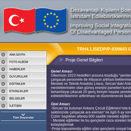
TRH4.1.ISEDP/P-03/0643 G
Proje Genel Bilgileri
Genel Amacı
Ülkemizin 2023 hedefleri arasına koyduğu “yenileneb
çalışacak personele de ihtiyacın artması beklen
Mesleki ve Teknik Anadolu Lisesi, Sincan’daki A
mesleklerinden olan güneş enerjisi panelleri kurulu
tamamlayıp çıkacak 20 genç bireyin hayata yenide
edilebilirliklerinin arttırılması ve düzenlenecek fa
Özel Amacı
-Sincan’da bulunan Ankara Çocuk Eğitimevi’nde ka
sektöründe çalışacak ara eleman” ile ilgili 6 ay sür
Çizim’ başlıkları altında 600 saatlik mesleki eğitim
Tüm Duyurular
- Mesleki eğitimler ile bu gençlerin ceza süreleri b
kolaylaştırmak
-Proje kapsamında eğitim alan gençlerin sosyal hay