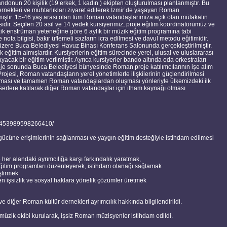
un 20 kişilik (19 erkek, 1 kadın ) ekipten oluşturulması planlanmıştır. Bu
nekleri ve muhtarlıkları ziyaret edilerek İzmir’de yaşayan Roman
mıştır. 15-46 yaş arası olan tüm Roman vatandaşlarımıza açık olan mülakatın
asıdır. Seçilen 20 asil ve 14 yedek kursiyerimiz, proje eğitim koordinatörümüz ve
ik enstrüman yeteneğine göre 6 aylık bir müzik eğitim programına tabi
e nota bilgisi, bakır üflemeli sazların icra edilmesi ve davul metodu eğitimidir.
 üzere Buca Belediyesi Havuz Binası Konferans Salonunda gerçekleştirilmiştir.
k eğitim almışlardır. Kursiyerlerin eğitim sürecinde yerel, ulusal ve uluslararası
acak bir eğitim verilmiştir. Ayrıca kursiyerler bando altında oda orkestraları
roje sonunda Buca Belediyesi bünyesinde Roman proje katılımcılarının işe alım
jesi, Roman vatandaşların yerel yönetimlerle ilişkilerinin güçlendirilmesi
nması ve tamamen Roman vatandaşlardan oluşması yönleriyle ülkemizdeki ilk
onserlere katılarak diğer Roman vatandaşlar için ilham kaynağı olması
-453989598266410/
cüne erişimlerinin sağlanması ve yaygın eğitim desteğiyle istihdam edilmesi
 her alandaki ayrımcılığa karşı farkındalık yaratmak,
ğitim programları düzenleyerek, istihdam olanağı sağlamak
ştirmek
en işsizlik ve sosyal haklara yönelik çözümler üretmek
 diğer Roman kültür dernekleri ayrımcılık hakkında bilgilendirildi.
müzik ekibi kurularak, işsiz Roman müzisyenler istihdam edildi.