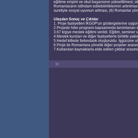
eğitime erişimi ve okul başarısının yükseltilmesi; 
Romanlararın istihdam edilebilirliklerinin artırılm
suretiyle sosyal uyumun artması, (6) Romanlar yöne
Ulaşılan Sonuç ve Çıktılar
1. Proje faaliyetleri İKGOP'un göstergelerine uygun 
2.Projede hibe programı kapsamında tanımlanan 
3.67 kişiye meslek eğitimi verildi. Eğitim, seminer v
4.Meslek kursları ve diğer faaliyetlerle birlikte ya
5.Hedef kitlede farkındalık oluşturuldu. İşgücüne ula
6.Proje ile Romanlara yönelik diğer projeler aras
7.Kullanılan kaynaklarla elde edilen çıktılar arası