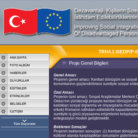
TRH4.1.ISEDP/P-03
Proje Genel Bilgileri
Genel Amacı
Projenin genel amacı: Kentsel dönüşüm ve sosyal
konumlarının güçlendirilmesi suretiyle sosyal entegr
Özel Amacı
Projenin özel amacı: Sosyal Araştırmalar Merkezi D
Odası’nın yürüteceği projeyle kentsel dönüşüm v
kaldıkları sosyal dışlanma ve önyargılarla mücade
erkek) Romanın istihdam edilebilirlik kapasitelerin
suretiyle iş gücü piyasasına erişimlerini kolaylaşt
entegrasyon modeli geliştirmektir.
Tüm Duyurular
Beklenen Sonuçlar
Projenin beklenen sonuçları: (1) Kentsel dönüşü
kültürel alanda karşılaştıkları sorunların giderilme