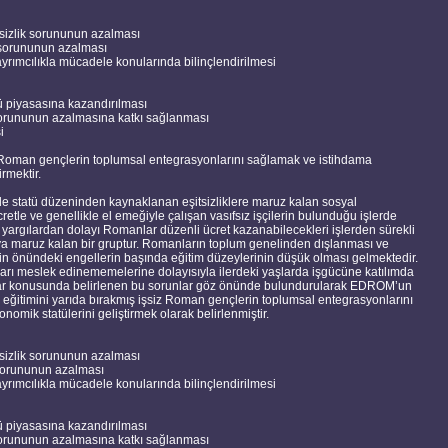
şsizlik sorununun azalması
 sorununun azalması
yrımcılıkla mücadele konularında bilinçlendirilmesi
ü piyasasına kazandırılması
orununun azalmasına katkı sağlanması
i
z Roman gençlerin toplumsal entegrasyonlarını sağlamak ve istihdama
rmektir.
 statü düzeninden kaynaklanan eşitsizliklere maruz kalan sosyal
tle ve genellikle el emeğiyle çalışan vasıfsız işçilerin bulunduğu işlerde
 yargılardan dolayı Romanlar düzenli ücret kazanabilecekleri işlerden sürekli
ya maruz kalan bir gruptur. Romanların toplum genelinden dışlanması ve
nin önündeki engellerin başında eğitim düzeylerinin düşük olması gelmektedir.
rı meslek edinememelerine dolayısıyla ilerdeki yaşlarda işgücüne katılımda
lar konusunda belirlenen bu sorunlar göz önünde bulundurularak EDROM’un
ğitimini yarıda bırakmış işsiz Roman gençlerin toplumsal entegrasyonlarını
omik statülerini geliştirmek olarak belirlenmiştir.
şsizlik sorununun azalması
sorununun azalması
yrımcılıkla mücadele konularında bilinçlendirilmesi
ü piyasasına kazandırılması
orununun azalmasına katkı sağlanması