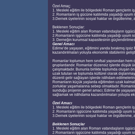
Özel Amaç:
1. Mesleki eğitim ile bölgedeki Roman gençlerin i
2. Romanların iş gücüne katılımda yaşadığı uyum
3.Dernek üyelerinin sosyal haklar ve örgütlenme, a
Beklenen Sonuçlar:
1. Mesleki eğitim alan Roman vatandaşların işgüc
2.Romanların işgücüne katılımda yaşadığı uyum s
3. Derneğin kurumsal kapasitesinin güçlendirilmes
Genel Amacı
Edirne’de yaşayan, eğitimini yarıda bırakmış işsi
kazandırılmaları yoluyla ekonomik statülerini gelişti
Romanlar toplumun hem sınıfsal yapısından hem de
gruplardandır. Romanlar düzensiz işlerde düşük ücre
çalışmaktadır. Bununla birlikte toplumda oluşan ön
uzak tutulan ve toplumda kültürel olarak dışlanma
düzenli gelir sağlayan işlerde istihdam edilmeleri
Romanların küçük yaşlarda eğitimden uzak kalmala
zorluklar yaşamalarına sebep olmaktadır. Roman
sunduğu projenin genel amacı; Edirne’de yaşayan e
sağlamak ve istihdama kazandırılmaları yoluyla ekon
Özel Amacı
1. Mesleki eğitim ile bölgedeki Roman gençlerin i
2. Romanların işgücüne katılımda yaşadığı uyum 
3.Dernek üyelerinin sosyal haklar ve örgütlenme, a
Beklenen Sonuçlar
1. Mesleki eğitim alan Roman vatandaşların işgüc
2.Romanların işgücüne katılımda yaşadığı uyum s