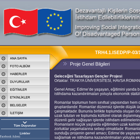
TRH4.1.ISEDP/P-03/1
Proje Genel Bilgileri
Geleceğini Tasarlayan Gençler Projesi
Ortaklar: TRAKYA ÜNİVERSİTESİ, HAVSA ROMA
Genel Amaç: Edirne’de yaşayan, eğitimini yarıda 
istihdama kazandırılmaları yoluyla ekonomik statüler
Romanlar toplumun hem sınıfsal yapısından hem de
gruplardandır. Romanlar düzensiz işlerde düşük ücre
çalışmaktadır. Bununla birlikte toplumda oluşan ön
uzak tutulan ve toplumda kültürel olarak dışlanma
düzenli gelir sağlayan işlerde istihdam edilmeleri
Romanların küçük yaşlarda eğitimden uzak kalmala
Tüm Duyurular
zorluklar yaşamalarına sebep olmaktadır. Roman
sunduğu projenin genel amacı; Edirne’de yaşayan e
Linkler
Facebook Adresi
sağlamak ve istihdama kazandırılmaları yoluyla ekon