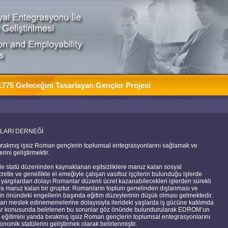
775 Geleceğini Tasarlayan Gençler Projesi
NLARI DERNEĞİ
bırakmış işsiz Roman gençlerin toplumsal entegrasyonlarını sağlamak ve
ini geliştirmektir.
 statü düzeninden kaynaklanan eşitsizliklere maruz kalan sosyal
tle ve genellikle el emeğiyle çalışan vasıfsız işçilerin bulunduğu işlerde
 yargılardan dolayı Romanlar düzenli ücret kazanabilecekleri işlerden sürekli
ya maruz kalan bir gruptur. Romanların toplum genelinden dışlanması ve
nin önündeki engellerin başında eğitim düzeylerinin düşük olması gelmektedir.
rı meslek edinememelerine dolayısıyla ilerideki yaşlarda iş gücüne katılımda
lar konusunda belirlenen bu sorunlar göz önünde bulundurularak EDROM’un
ğitimini yarıda bırakmış işsiz Roman gençlerin toplumsal entegrasyonlarını
omik statülerini geliştirmek olarak belirlenmiştir.