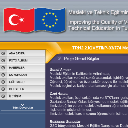
TRH2.2.IQVETII/P-03/774 Mesl
Proje Genel Bilgileri
Genel Amacı
Mesleki Eğitimin Kalitesinin Arttırılması,
Meslek okulları ve özel sektör arasındaki işbirliği ve
Öğrenci, öğretmen ve özel sektör boyutu ile mesleki
Meslek seçimi ve kariyer planlaması için alternatif
Özel Amacı
Meslek okulları, özel sektör, oda ve STK’ların içer
Gaziantep Sanayi Odası bünyesinde mesleki eğiti
İlimizde eğitim veren meslek okullarının eğitmenle
Tüm Duyurular
ilişkilerinin güçlendirilmesi,
İlimizde meslek lisesi mezunu öğrencilerin istihdam 
Beklenen Sonuçlar
GSO bünyesinde Mesleki Eğitim Danışma ve Dest