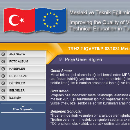
TRH2.2.IQVETII/P-03/1031 Metal
Proje Genel Bilgileri
Genel Amacı
Metal teknolojisi alanında eğitimi temsil eden MEB’
tarafından işbirliği yapılarak sunulan mesleki eğiti
sektör ile eğitim kurumları arasındaki işbirliği ve k
Özel Amacı
Projenin özel hedefleri: metal teknolojisi alanında 
meslek kuruluşu tarafından işbirliği yapılarak sunul
yükseltmek, özel sektör ile eğitim kurumları arasında
Tüm Duyurular
Beklenen Sonuçlar
*İl genelinde ilgili kesimleri bir araya getiren işbirli
*Eğitim verenlerin mesleki gelişimleri sağlanarak nite
*Öğrencilerin eksik aldıkları pratik eğitimi almalarını