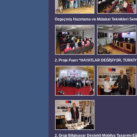
Özgeçmiş Hazırlama ve Mülakat Teknikleri Se
2. Proje Fuarı “HAYATLAR DEĞİŞİYOR, TÜRKİY
2. Grup Bilgisayar Destekli Mobilya Tasarımı E