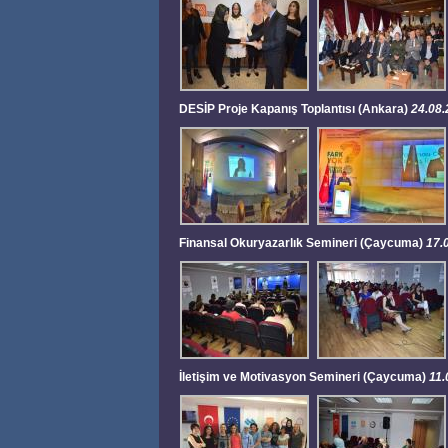
DESİP Proje Kapanış Toplantısı (Ankara)
24.08
Finansal Okuryazarlık Semineri (Çaycuma)
17.
İletişim ve Motivasyon Semineri (Çaycuma)
11.