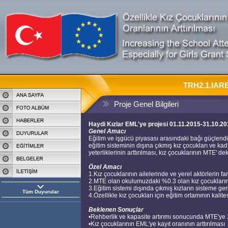
TRH2.1.IARE
Proje Genel Bilgileri
Haydi Kızlar EML'ye projesi 01.11.2015-31.10.20
Genel Amacı
Eğitim ve işgücü piyasası arasındaki bağı güçlendiri
eğitim sisteminin dışına çıkmış kız çocukları ve kad
yeterliklerinin arttırılması, kız çocuklarının MTE' de
Özel Amacı
1.Kız çocuklarının ailelerinde ve yerel aktörlerin fa
2.MTE olan okulumuzdaki %0.3 olan kız çocuklarının
3.Eğitim sistemi dışında çıkmış kızların sisteme ger
Tüm Duyurular
4.Özellikle kız çocukları için eğitim ortamının kalit
Beklenen Sonuçlar
•Rehberlik ve kapasite artırımı sonucunda MTE'ye 2
•Kız çocuklarının EML'ye kayıt oranının arttırılması