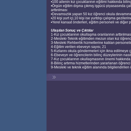
•100 ailenin kız çocuklarının eğitimi hakkında bilin
•Örgün eğitim dışına çıkmış işgücü piyasasında çalı
arttırılması
•Devamsızlık yapan 50 kız öğrenci okula devamın
•20 kişi yurt içi,10 kişi ise yurtdışı çalışma gezilerin
•Yerel kanaat önderleri, eğitim personeli ve diğer 
Ulaşılan Sonuç ve Çıktılar
1-Kız çocuklarının okullaşma oranlarının arttırılması 
2-Mesleki-Teknik eğitimden mezun olan kız öğrenci
3-Mesleki Rehberlik hizmetlerine katılan personelin
4-Eğitim verilen ebeveyn sayısı, 21
5-Kızlarını okula göndermeleri için ikna edilmeye çal
6-Ebeveyn ve öğrencilerin bilinç düzeylerinin nasıl 
7-Kız çocuklarının okullaşmasının önemi hakkında eğ
8-Bilinç artırma hizmetlerinden yararlanan öğrenci
9-Mesleki ve teknik eğitim alanında bilgilendirilen