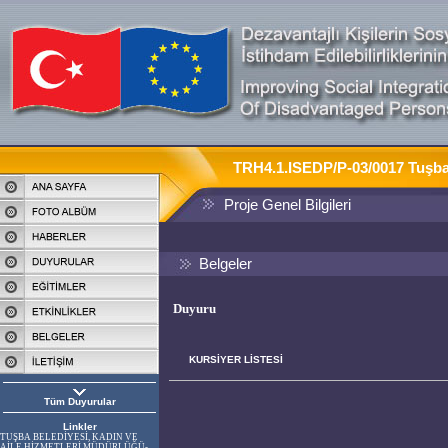
TRH4.1.ISEDP/P-03/0017 Tuşba' 
Proje Genel Bilgileri
Belgeler
Duyuru
KURSİYER LİSTESİ
Tüm Duyurular
Linkler
TUŞBA BELEDİYESİ, KADIN VE
AİLE HİZMETLERİ MÜDÜRLÜĞÜ-